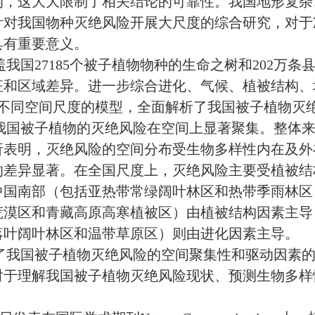
响，这大大限制了相关结论的可靠性。我国地形复杂
针对我国物种灭绝风险开展大尺度的综合研究，对于
具有重要意义。
盖我国
27185个被子植物物种的生命之树和202万
征和区域差异。进一步综合进化、气候、植被结构、
配不同空间尺度的模型，全面解析了我国被子植物灭
我国被子植物的灭绝风险在空间上显著聚集。整体
析表明，灭绝风险的空间分布受生物多样性内在及外
的差异显著。在全国尺度上，灭绝风险主要受植被结
中国南部（包括亚热带常绿阔叶林区和热带季雨林区
荒漠区和青藏高原高寒植被区）由植被结构因素主导
落叶阔叶林区和温带草原区）则由进化因素主导。
了我国被子植物灭绝风险的空间聚集性和驱动因素
对于理解我国被子植物灭绝风险现状、预测生物多样