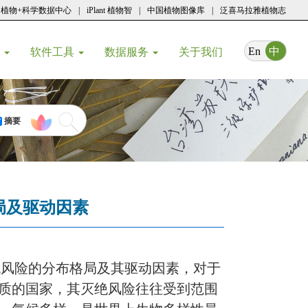
植物+科学数据中心
|
iPlant 植物智
|
中国植物图像库
|
泛喜马拉雅植物志
(current)
En
中
育
软件工具
数据服务
关于我们
摘要
局及驱动因素
绝风险的分布格局及其驱动因素，对于
质的国家，其灭绝风险往往受到范围