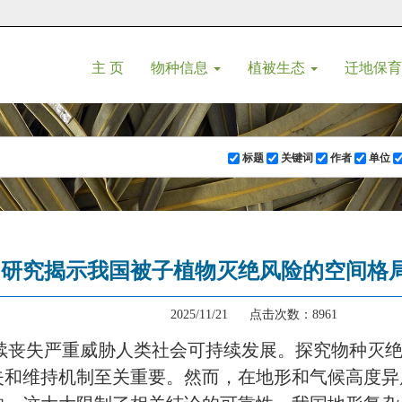
(current)
主 页
物种信息
植被生态
迁地保
标题
关键词
作者
单位
研究揭示我国被子植物灭绝风险的空间格
2025/11/21 点击次数：8961
续丧失严重威胁人类社会可持续发展。探究物种灭
失和维持机制至关重要。然而，在地形和气候高度异