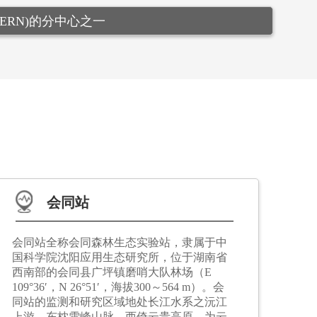
, CERN)的分中心之一
会同站
会同站全称会同森林生态实验站，隶属于中
国科学院沈阳应用生态研究所，位于湖南省
西南部的会同县广坪镇磨哨大队林场（E
109°36′，N 26°51′，海拔300～564 m）。会
同站的监测和研究区域地处长江水系之沅江
上游，东枕雪峰山脉，西倚云贵高原，为云