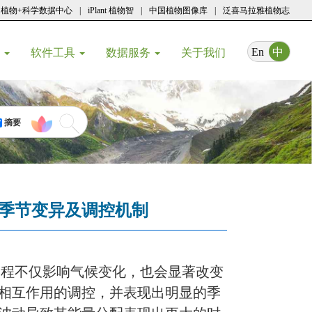
植物+科学数据中心
|
iPlant 植物智
|
中国植物图像库
|
泛喜马拉雅植物志
(current)
En
中
育
软件工具
数据服务
关于我们
摘要
季节变异及调控机制
过程不仅影响气候变化，也会显著改变
相互作用的调控，并表现出明显的季