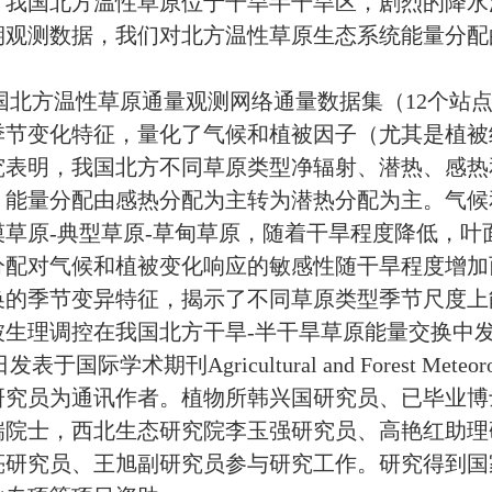
。我国北方温性草原位于干旱半干旱区，剧烈的降水
期观测数据，我们对北方温性草原生态系统能量分配
国北方温性草原通量观测网络通量数据集（
12个站
季节变化特征，量化了气候和植被因子（尤其是植被
究表明，我国北方不同草原类型净辐射、潜热、感热
，能量分配由感热分配为主转为潜热分配为主。气候
草原-典型草原-草甸草原，随着干旱程度降低，叶
分配对气候和植被变化响应的敏感性随干旱程度增加
换的季节变异特征，揭示了不同草原类型季节尺度上
被生理调控在我国北方干旱
-半干旱草原能量交换中
日发表于国际学术期刊
Agricultural and Fore
研究员为通讯作者。植物所韩兴国研究员、已毕业博
瑞院士，西北生态研究院李玉强研究员、高艳红助理
亮研究员、王旭副研究员参与研究工作。研究得到国