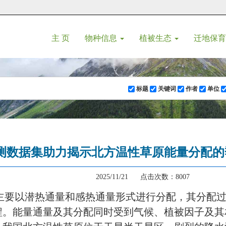
(current)
主 页
物种信息
植被生态
迁地保
标题
关键词
作者
单位
测数据集助力揭示北方温性草原能量分配的
2025/11/21 点击次数：8007
主要以潜热通量和感热通量形式进行分配，其分配
程。能量通量及其分配同时受到气候、植被因子及其