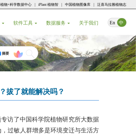
植物+科学数据中心
|
iPlant 植物智
|
中国植物图像库
|
泛喜马拉雅植物志
(current)
En
中
育
软件工具
数据服务
关于我们
摘要
？拔了就能解决吗？
题专访了中国科学院植物研究所大数据
为，过敏人群增多是环境变迁与生活方