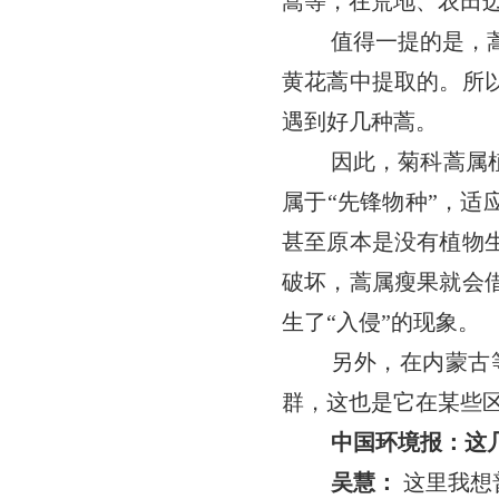
蒿等，在荒地、农田
值得一提的是，
黄花蒿中提取的。所
遇到好几种蒿。
因此，菊科蒿属
属于“先锋物种”，适
甚至原本是没有植物
破坏，蒿属瘦果就会
生了“入侵”的现象。
另外，在内蒙古
群，这也是它在某些
中国环境报：这
吴慧：
这里我想